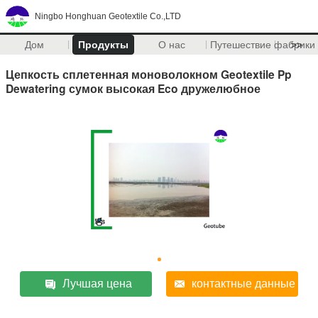
Ningbo Honghuan Geotextile Co.,LTD
Дом
Продукты
О нас
Путешествие фабрики
>>
Цепкость сплетенная моноволокном Geotextile Pp
Dewatering сумок высокая Eco дружелюбное
Лучшая цена
контактные данные