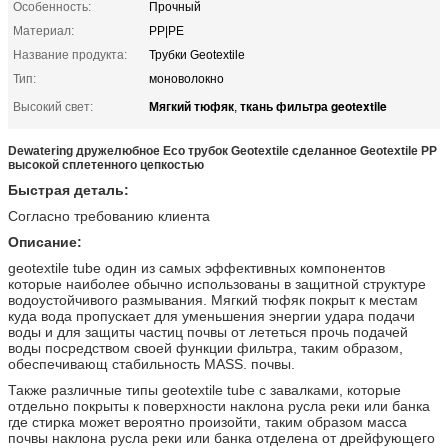
Особенность:
Прочный
Материал:
PP|PE
Название продукта:
Трубки Geotextile
Тип:
моноволокно
Мягкий тюфяк
ткань фильтра geotextile
Высокий свет:
,
Dewatering дружелюбное Eco трубок Geotextile сделанное Geotextile PP
высокой сплетенного цепкостью
Быстрая деталь:
Согласно требованию клиента
Описание:
geotextile tube один из самых эффективных компонентов
которые наиболее обычно использованы в защитной структуре
водоустойчивого размывания. Мягкий тюфяк покрыт к местам
куда вода пропускает для уменьшения энергии удара подачи
воды и для защиты частиц почвы от лететься прочь подачей
воды посредством своей функции фильтра, таким образом,
обеспечивающ стабильность MASS. почвы.
Также различные типы geotextile tube с завалками, которые
отдельно покрыты к поверхности наклона русла реки или банка
где стирка может вероятно произойти, таким образом масса
почвы наклона русла реки или банка отделена от дрейфующего