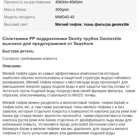
Прочность на растяжение:
40kN/m-40kN/m
Масса блока:
300gsm
Модель продукта:
MWG40-40
Мягкий тюфяк
ткань фильтра geotextile
Высокий свет:
,
Сплетенное PP подкрепление Desity трубок Geotextile
высокое для предохранения от Seashore
Быстрая деталь:
Согласно требованию клиента
Описание:
Мягкий тюфяк один из самых эффективных компонентов которые
наиболее обычно использованы в защитной структуре водоустойчивого
размывания. Мягкий тюфяк покрыт к местам куда вода пропускает для
уменьшения энергии удара подачи воды и для защиты частиц почвы от
лететься прочь подачей воды посредством своей функции фильтра, таким
образом, обеспечивающ стабильность MASS. почвы.
Мягкий тюфяк можно разделить в монолитовый тюфяк, тюфяк biplate и
тюфяк ноги, etc, и там также различные типы мягкого тюфяка с и без
завалок, которые отдельно покрыты к поверхности наклона русла реки или
банка где стирка может вероятно произойти, таким образом масса почвы
наклона русла реки или банка отделена от дрейфующего льда воды для
избежания помыть. Установите riprap, precasted бетонную плиту или
блокируя блоки в мягком тюфяке как вес давления, для защиты мягкого
тюфяка от быть уплытым вверх или движениями подачей воды.