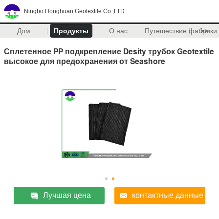
Ningbo Honghuan Geotextile Co.,LTD
Дом
Продукты
О нас
Путешествие фабрики
>>
Сплетенное PP подкрепление Desity трубок Geotextile
высокое для предохранения от Seashore
Лучшая цена
контактные данные