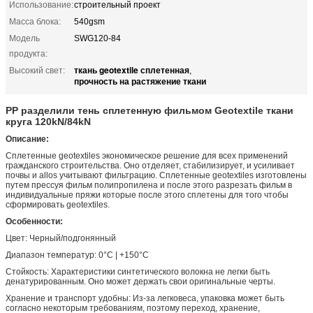
Использование:
строительный проект
Масса блока:
540gsm
Модель
SWG120-84
продукта:
ткань geotextile сплетенная
Высокий свет:
,
прочность на растяжение ткани
PP разделили тень сплетенную фильмом Geotextile ткани
круга 120kN/84kN
Описание:
Сплетенные geotextiles экономическое решение для всех применений
гражданского строительства. Оно отделяет, стабилизирует, и усиливает
почвы и allos учитывают фильтрацию. Сплетенные geotextiles изготовлены
путем прессуя фильм полипропилена и после этого разрезать фильм в
индивидуальные пряжи которые после этого сплетены для того чтобы
сформировать geotextiles.
Особенности:
Цвет: Черный/подгонянный
Диапазон температур: 0°C | +150°C
Стойкость: Характеристики синтетического волокна не легки быть
денатурированным. Оно может держать свои оригинальные черты.
Хранение и транспорт удобны: Из-за легковеса, упаковка может быть
согласно некоторым требованиям, поэтому переход, хранение,