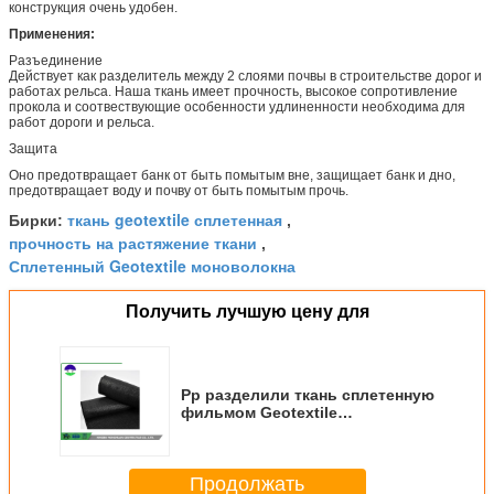
конструкция очень удобен.
Применения:
Разъединение
Действует как разделитель между 2 слоями почвы в строительстве дорог и
работах рельса. Наша ткань имеет прочность, высокое сопротивление
прокола и соотвествующие особенности удлиненности необходима для
работ дороги и рельса.
Защита
Оно предотвращает банк от быть помытым вне, защищает банк и дно,
предотвращает воду и почву от быть помытым прочь.
ткань geotextile сплетенная
Бирки:
,
прочность на растяжение ткани
,
Сплетенный Geotextile моноволокна
Получить лучшую цену для
Pp разделили ткань сплетенную
фильмом Geotextile
высокопрочные 120kn/84kn
Swg120-84
Продолжать